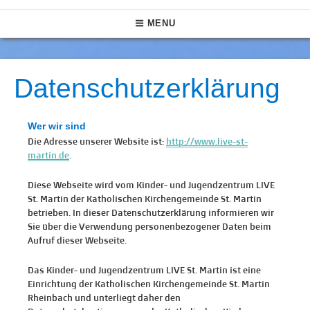
Skip
LIVE St. Martin
Das größte Jugendzentrum in Rheinbach
Main
to
MENU
content
Navigation
Datenschutzerklärung
Wer wir sind
Die Adresse unserer Website ist:
http://www.live-st-
martin.de
.
Diese Webseite wird vom Kinder- und Jugendzentrum LIVE
St. Martin der Katholischen Kirchengemeinde St. Martin
betrieben. In dieser Datenschutzerklärung informieren wir
Sie über die Verwendung personenbezogener Daten beim
Aufruf dieser Webseite.
Das Kinder- und Jugendzentrum LIVE St. Martin ist eine
Einrichtung der Katholischen Kirchengemeinde St. Martin
Rheinbach und unterliegt daher den