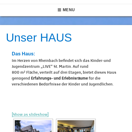
Skip
LIVE St. Martin
Das größte Jugendzentrum in Rheinbach
Main
to
MENU
content
Navigation
Unser HAUS
Das Haus:
Im Herzen von Rheinbach befindet sich das Kinder-und
Jugendzentrum „LIVE“ St. Martin. Auf rund
800 m² Fläche, verteilt auf drei Etagen, bietet dieses Haus
genügend
Erfahrungs- und Erlebnisräume
für die
verschiedenen Bedürfnisse der Kinder und Jugendlichen.
[Show as slideshow]