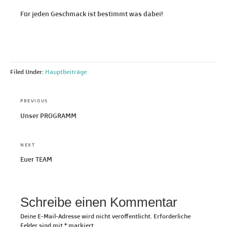
Für jeden Geschmack ist bestimmt was dabei!
Filed Under:
Hauptbeiträge
Beitragsnavigation
PREVIOUS
Previous
Unser PROGRAMM
post:
NEXT
Next
Euer TEAM
post:
Schreibe einen Kommentar
Deine E-Mail-Adresse wird nicht veröffentlicht.
Erforderliche
Felder sind mit
*
markiert